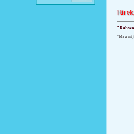
Hírek
"Rabszo
"Ma a mi jo