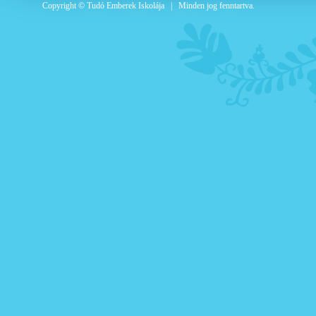
Copyright © Tudó Emberek Iskolája | Minden jog fenntartva.