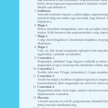
saját múltunkba is lelki szemeinkkel. Megismerkedünk valódi
kódok okozta fogyasztói megszokásokat és kilépünk e kódok 
élhetjük saját életünket is!
Szellemtan
Szélesebb betekintést kapunk a szellemvilágba, megismerhetjü
melyekről eddig nem tudtuk vagy nem hittük, hogy léteznek. M
felépítését is.
Mágia 1.
Mélyen elmerülünk önmagunkban, mert csak azt tudjuk irányíta
kezdeni. Kellő önismeret után megismerkedünk a négy alapve
Mágia 2.
A négy elem befogadása és irányításának elsajátítása, távgyóg
alkalmazása.
Mágia 3.
A tűz, víz, föld, levegő energiáinak segítségével ízek megváltozt
ragadt lelkek, szellemek visszaküldése.
Csontrakás 1.
Megtanuljuk „dióhéjban” hogy hogyan is működik az emberi t
megtanuljuk az egyes izomcsoportok ellazításához néhány alap
Csontrakás 2.
További, több mint 70 fogás, ízületenként 2-3 fogás elsajátítás
Csontrakás 3.
Tovább finomítjuk a korábban elsajátított fogásokat és kiegészí
beazonosításával, illetve megtanuljuk azt, amit kevés helyen tan
Csontrakás 4.
Megtanulunk néhány olyan fogást, amelyet csak kevesen ismern
fájdalommentes csontrakást.
Masszázs
A frissítő masszázs és svéd ill. gyógymasszázs elemeiből létr
hatású masszázst tanulhatunk meg.