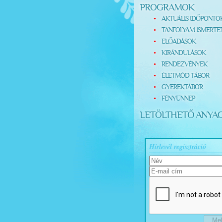
PROGRAMOK
AKTUÁLIS IDŐPONTO
TANFOLYAM ISMERTE
ELŐADÁSOK
KIRÁNDULÁSOK
RENDEZVÉNYEK
ÉLETMÓD TÁBOR
GYEREKTÁBOR
FÉNYÜNNEP
LETÖLTHETŐ ANYA
Hírlevél regisztráció