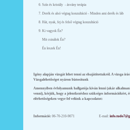
6. Szín és kristály - ásvány terápia
7. Derék és alsó végtag konzultáció - Minden ami derék és láb
8. Hát, nyak, fej és felső végtag konzultáció
9. Ki vagyok Én?
Mit csinálok Én?
Én leszek Én!
Igény alapján vizsgát lehet tenni az elsajátítottakról. A vizsga írásb
Vizsgalehetőséget nyáron biztosítunk
Amennyiben évfolyamunk hallgatója kíván lenni (akár alkalmank
venni), kérjük, hogy a jelentkezéshez szükséges információkért, és
elérhetőségeken vegye fel velünk a kapcsolatot:
Információ:
06-70-210-9071 E-mail:
info.tudo7@g