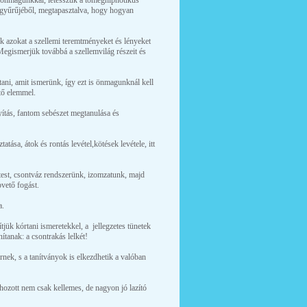
 önmagunkkal, letesszük a tömeghipnotikus
gyűrűjéből, megtapasztalva, hogy hogyan
k azokat a szellemi teremtményeket és lényeket
egismerjük továbbá a szellemvilág részeit és
ni, amit ismerünk, így ezt is önmagunknál kell
tő elemmel.
yítás, fantom sebészet megtanulása és
atása, átok és rontás levétel,kötések levétele, itt
est, csontváz rendszerünk, izomzatunk, majd
vető fogást.
a.
tjük kórtani ismeretekkel, a jellegzetes tünetek
ítanak: a csontrakás lelkét!
ek, s a tanítványok is elkezdhetik a valóban
ehozott nem csak kellemes, de nagyon jó lazító