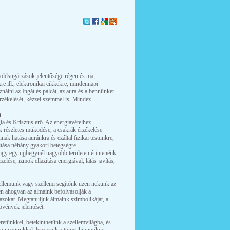
öldsugárzások jelentősége régen és ma,
re ill., elektronikai cikkekre, mindennapi
ználni az Ingát és pálcát, az aura és a bennünket
 érzékelését, kézzel szemmel is. Mindez
a
ia és Krisztus erő. Az energiavételhez
k részletes müködése, a csakrák érzékelése
ak hatása auránkra és ezáltal fizikai testünkre,
ítása néhány gyakori betegségre
hogy egy ujjbegynél nagyobb területen érintenénk
elése, izmok ellazítása energiával, látás javítás,
zellemünk vagy szellemi segítőnk üzen nekünk az
en ahogyan az álmaink befolyásolják a
 azokat. Megtanuljuk álmaink szimbolikáját, a
övények jelentését.
eretünkkel, betekinthetünk a szellemvilágba, és