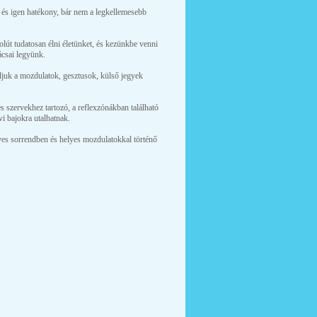
 és igen hatékony, bár nem a legkellemesebb
t tudatosan élni életünket, és kezünkbe venni
ácsai legyünk.
juk a mozdulatok, gesztusok, külső jegyek
s szervekhez tartozó, a reflexzónákban található
vi bajokra utalhatnak.
yes sorrendben és helyes mozdulatokkal történő