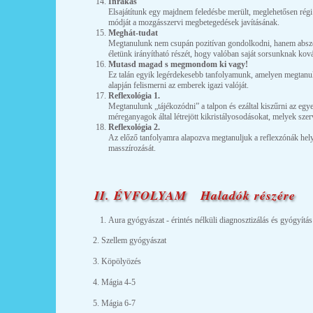
Ínrakás
Elsajátítunk egy majdnem feledésbe merült, meglehetősen régi
módját a mozgásszervi megbetegedések javításának.
Meghát-tudat
Megtanulunk nem csupán pozitívan gondolkodni, hanem abszolú
életünk irányítható részét, hogy valóban saját sorsunknak kov
Mutasd magad s megmondom ki vagy!
Ez talán egyik legérdekesebb tanfolyamunk, amelyen megtanul
alapján felismerni az emberek igazi valóját.
Reflexológia 1.
Megtanulunk „tájékozódni” a talpon és ezáltal kiszűrni az egye
méreganyagok által létrejött kikristályosodásokat, melyek szer
Reflexológia 2.
Az előző tanfolyamra alapozva megtanuljuk a reflexzónák hel
masszírozását.
II. ÉVFOLYAM Haladók részére
Aura gyógyászat - érintés nélküli diagnosztizálás és gyógyítás
2. Szellem gyógyászat
3. Köpölyözés
4. Mágia 4-5
5. Mágia 6-7