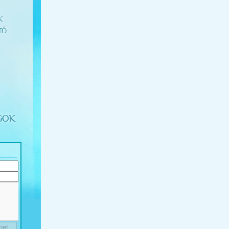
K
TŐ
GOK