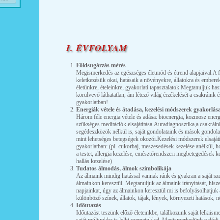
I. ÉVFOLYAM
Földsugárzás mérés
Megismerkedés az egészséges életmód és étrend alapjaival.A f
keletkezésük okai, hatásaik a növényekre, állatokra és emberek
életünkre, ételeinkre, gyakorlati tapasztalatok.Megtanuljuk has
körülvevő láthatatlan, ám létező világ érzékelését a csakráink
gyakorlatban!
Energiák vétele és átadása, kezelési módszerek gyakorlás
Három féle energia vétele és adása: bioenergia, kozmosz energ
szükséges meditációk elsajátítása.Auradiagnosztika,a csakráin
segédeszközök nélkül is, saját gondolataink és mások gondolain
mint lehetséges betegségek okozói.Kezelési módszerek elsaját
gyakorlatban: (pl. cukorbaj, meszesedések kezelése anélkül, 
a testet, allergia kezelése, emésztőrendszeri megbetegedések kez
hallás kezelése)
Tudatos álmodás, álmok szimbolikája
Az álmaink mindig hatással vannak ránk és gyakran a saját s
álmainkon keresztül. Megtanuljuk az álmaink irányítását, hisz
napjainkat, úgy az álmainkon keresztül mi is befolyásolhatjuk
különböző színek, állatok, tájak, lények, környezeti hatások, n
Időutazás
Időutazást teszünk előző életeinkbe, találkozunk saját lelkiism