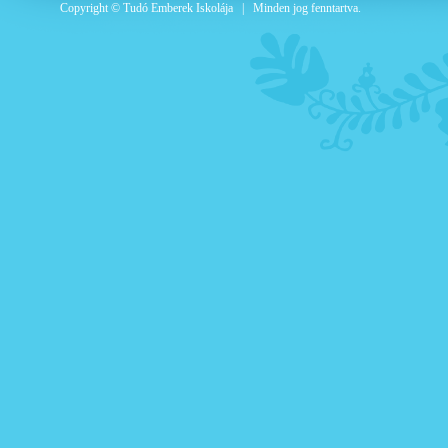
Copyright © Tudó Emberek Iskolája | Minden jog fenntartva.