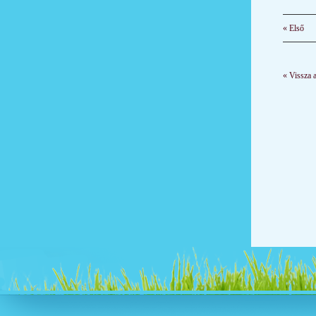
« Első
« Vissza 