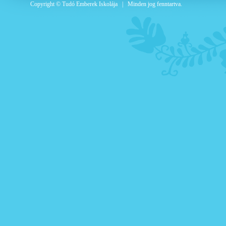
Copyright © Tudó Emberek Iskolája | Minden jog fenntartva.